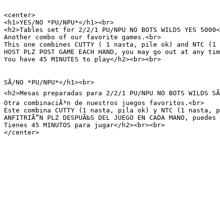
<center>

<h1>YES/NO *PU/NPU*</h1><br>

<h2>Tables set for 2/2/1 PU/NPU NO BOTS WILDS YES 5000<
Another combo of our favorite games.<br>

This one combines CUTTY ( 1 nasta, pile ok) and NTC (1 
HOST PLZ POST GAME EACH HAND, you may go out at any tim
You have 45 MINUTES to play</h2><br><br>

SÃ/NO *PU/NPU*</h1><br>

<h2>Mesas preparadas para 2/2/1 PU/NPU NO BOTS WILDS SÃ
Otra combinaciÃ³n de nuestros juegos favoritos.<br>

Este combina CUTTY (1 nasta, pila ok) y NTC (1 nasta, p
ANFITRIÃ“N PLZ DESPUÃ‰S DEL JUEGO EN CADA MANO, puedes 
Tienes 45 MINUTOS para jugar</h2><br><br>

</center>