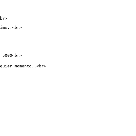
br>

ime..<br>

 5000<br>

quier momento..<br>
