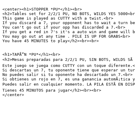
<center><h1>STOPPER *PU*</h1><br>

<h2>Tables set for 2/2/1 PU, NO BOTS, WILDS YES 5000<br
This game is played as CUTTY with a twist.<br>

If you discard a 7, your opponent has to wait a turn be
You can't go out if your opp has discarded a 7.<br>

If you get a red in 7's it's a auto win and game will b
You may go out at any time . PILE IS UP FOR GRABS<br>

You have 45 MINUTES to play</h2><br><br>

<h1>TAPÃ“N *PU*</h1><br>

<h2>Mesas preparadas para 2/2/1 PU, SIN BOTS, WILDS SÃ 
Este juego se juega como CUTTY con un toque diferente.<
Si descartas un 7, tu oponente tiene que esperar un tur
No puedes salir si tu oponente ha descartado un 7.<br>

Si obtienes un rojo en 7, es una ganancia automÃ¡tica y
Puedes salir en cualquier momento. LA PILA ESTÃ EN DISP
Tienes 45 MINUTOS para jugar</h2><br><br>

</center>