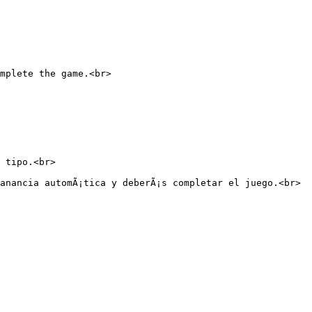
mplete the game.<br>

 tipo.<br>

anancia automÃ¡tica y deberÃ¡s completar el juego.<br>
