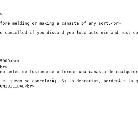
>

fore melding or making a canasta of any sort.<br>

e cancelled if you discard you lose auto win and must co
5000<br>

br>

no antes de fusionarse o formar una canasta de cualquier
 el juego se cancelarÃ¡. Si lo descartas, perderÃ¡s la g
ONIBILIDAD<br>
