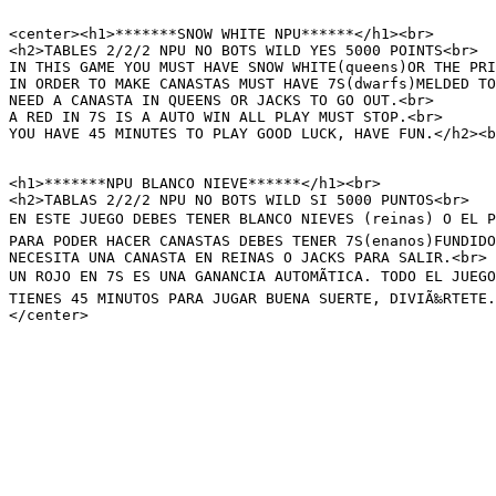
<center><h1>*******SNOW WHITE NPU******</h1><br>

<h2>TABLES 2/2/2 NPU NO BOTS WILD YES 5000 POINTS<br>

IN THIS GAME YOU MUST HAVE SNOW WHITE(queens)OR THE PRI
IN ORDER TO MAKE CANASTAS MUST HAVE 7S(dwarfs)MELDED TO
NEED A CANASTA IN QUEENS OR JACKS TO GO OUT.<br>

A RED IN 7S IS A AUTO WIN ALL PLAY MUST STOP.<br>

YOU HAVE 45 MINUTES TO PLAY GOOD LUCK, HAVE FUN.</h2><b
<h1>*******NPU BLANCO NIEVE******</h1><br>

<h2>TABLAS 2/2/2 NPU NO BOTS WILD SI 5000 PUNTOS<br>

EN ESTE JUEGO DEBES TENER BLANCO NIEVES (reinas) O EL PR
PARA PODER HACER CANASTAS DEBES TENER 7S(enanos)FUNDIDO
NECESITA UNA CANASTA EN REINAS O JACKS PARA SALIR.<br>

UN ROJO EN 7S ES UNA GANANCIA AUTOMÃTICA. TODO EL JUEGO
TIENES 45 MINUTOS PARA JUGAR BUENA SUERTE, DIVIÃ‰RTETE.
</center>