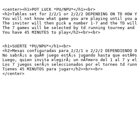
<center><h1>POT LUCK *PU/NPU*</h1><br>

<h2>Tables set for 2/2/1 or 2/2/2 DEPENDING ON TD HOW Y
You will not know what game you are playing until you a
The inviter will then pick a number 1-7 and the TD will
The 7 games will be selected by td running tourney and 
You have 45 MINUTES to play</h2><br><br>

<h1>SUERTE *PU/NPU*</h1><br>

<h2>Mesas configuradas para 2/2/1 o 2/2/2 DEPENDIENDO D
No sabrÃ¡s a quÃ© juego estÃ¡s jugando hasta que estÃ©s
Luego, quien invita elegirÃ¡ un nÃºmero del 1 al 7 y el
Los 7 juegos serÃ¡n seleccionados por el torneo td runn
Tienes 45 MINUTOS para jugar</h2><br><br>

</center>