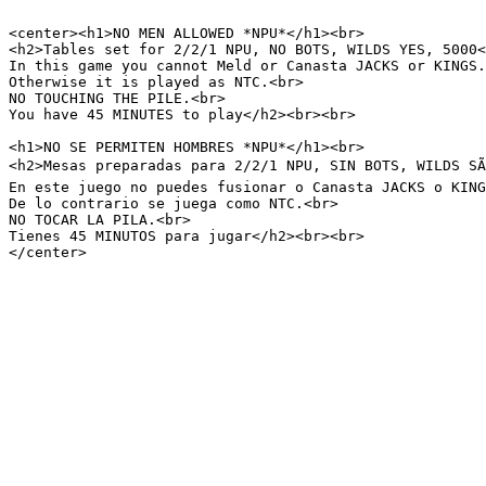
<center><h1>NO MEN ALLOWED *NPU*</h1><br>

<h2>Tables set for 2/2/1 NPU, NO BOTS, WILDS YES, 5000<
In this game you cannot Meld or Canasta JACKS or KINGS.
Otherwise it is played as NTC.<br>

NO TOUCHING THE PILE.<br>

You have 45 MINUTES to play</h2><br><br>

<h1>NO SE PERMITEN HOMBRES *NPU*</h1><br>

<h2>Mesas preparadas para 2/2/1 NPU, SIN BOTS, WILDS SÃ
En este juego no puedes fusionar o Canasta JACKS o KING
De lo contrario se juega como NTC.<br>

NO TOCAR LA PILA.<br>

Tienes 45 MINUTOS para jugar</h2><br><br>

</center>