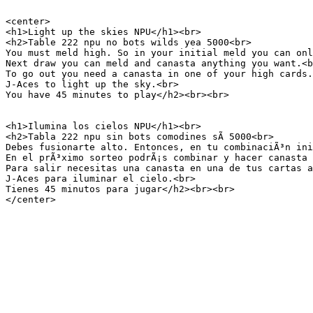
<center>

<h1>Light up the skies NPU</h1><br>

<h2>Table 222 npu no bots wilds yea 5000<br>

You must meld high. So in your initial meld you can onl
Next draw you can meld and canasta anything you want.<b
To go out you need a canasta in one of your high cards.
J-Aces to light up the sky.<br>

You have 45 minutes to play</h2><br><br>

<h1>Ilumina los cielos NPU</h1><br>

<h2>Tabla 222 npu sin bots comodines sÃ­ 5000<br>

Debes fusionarte alto. Entonces, en tu combinaciÃ³n ini
En el prÃ³ximo sorteo podrÃ¡s combinar y hacer canasta 
Para salir necesitas una canasta en una de tus cartas a
J-Aces para iluminar el cielo.<br>

Tienes 45 minutos para jugar</h2><br><br>

</center>