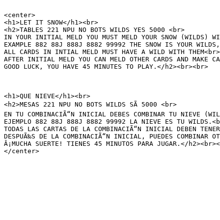
<center>

<h1>LET IT SNOW</h1><br>

<h2>TABLES 221 NPU NO BOTS WILDS YES 5000 <br>

IN YOUR INITIAL MELD YOU MUST MELD YOUR SNOW (WILDS) WI
EXAMPLE 882 88J 888J 8882 99992 THE SNOW IS YOUR WILDS,
ALL CARDS IN INTIAL MELD MUST HAVE A WILD WITH THEM<br>

AFTER INITIAL MELD YOU CAN MELD OTHER CARDS AND MAKE CA
GOOD LUCK, YOU HAVE 45 MINUTES TO PLAY.</h2><br><br>

<h1>QUE NIEVE</h1><br>

<h2>MESAS 221 NPU NO BOTS WILDS SÃ 5000 <br>

EN TU COMBINACIÃ“N INICIAL DEBES COMBINAR TU NIEVE (WIL
EJEMPLO 882 88J 888J 8882 99992 LA NIEVE ES TU WILDS.<b
TODAS LAS CARTAS DE LA COMBINACIÃ“N INICIAL DEBEN TENER
DESPUÃ‰S DE LA COMBINACIÃ“N INICIAL, PUEDES COMBINAR OT
Â¡MUCHA SUERTE! TIENES 45 MINUTOS PARA JUGAR.</h2><br><
</center>