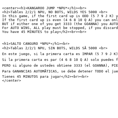
<center><h1>KANGAROO JUMP *NPU*</h1><br>

<h2>Tables 2/2/1 NPU, NO BOTS, WILDS YES 5000 <br>

In this game, if the first card up is ODD (5 7 9 J K) y
If the first card up is even (4 6 8 10 Q A) you can onl
BUT if either one of you get 3333 (the GOANNA) you AUTO
For AUTO WINS, ALL play must be stopped, if you discard
You have 45 MINUTES to play</h2><br><br>

<h1>SALTO CANGURO *NPU*</h1><br>

<h2>Tablas 2/2/1 NPU, SIN BOTS, WILDS SÃ 5000 <br>

En este juego, si la primera carta es IMPAR (5 7 9 J K)
Si la primera carta es par (4 6 8 10 Q A) solo puedes f
PERO si alguno de ustedes obtiene 3333 (el GOANNA), PIER
Para GANANCIAS AUTOMÃTICAS, se debe detener TODO el jue
Tienes 45 MINUTOS para jugar</h2><br><br>

</center>