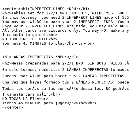
<center><h1>INPERFECT LINES *NPU*</h1>

<h2>Tables set for 2/2/1 NPU, NO BOTS, WILDS YES, 5000 
In this tourney, you need 2 INPERFECT LINES made of 555
You may use WILDS to make your 2 INPERFECT LINES. You m
Once your 2 INPERFECT LINES are made, you may meld ADDI
All other cards are discards only. You may NOT make any
1 canasta to go out.<br>

NO TOUCHING THE PILE<br>

You have 45 MINUTES to play</h2><br><br>

<h1>LÃNEAS IMPERFECTAS *NPU*</h1>

<h2>Mesas preparadas para 2/2/1 NPU, SIN BOTS, WILDS SÃ
En este torneo, necesitas 2 LÃNEAS INPERFECTAS formadas
Puedes usar WILDS para hacer tus 2 LÃNEAS INPERFECTAS. 
Una vez que hayas formado tus 2 LÃNEAS PERFECTAS, puede
Todas las demÃ¡s cartas son sÃ³lo descartes. NO podrÃ¡s
1 canasta para salir.<br>

NO TOCAR LA PILA<br>

Tienes 45 MINUTOS para jugar</h2><br><br>

</center>