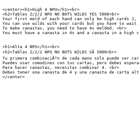
<center><h1>High 4 NPU</h1><br>

<h2>Tables 2/2/2 NPU NO BOTS WILDS YES 5000<br>

Your first meld of each hand can only be high cards J, 
You can use wilds with your cards but you have to wait 
To make canastas, you need to have 4s melded. <br>

You must have a canasta in 4s and a canasta in a high c
<h1>Alta 4 NPU</h1><br>

<h2>Tablas 2/2/2 NPU NO BOTS WILDS SÃ 5000<br>

Tu primera combinaciÃ³n de cada mano solo puede ser car
Puedes usar comodines con tus cartas, pero debes espera
Para hacer canastas, necesitas combinar 4. <br>

Debes tener una canasta de 4 y una canasta de carta alt
</center>