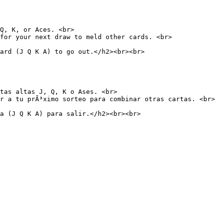
Q, K, or Aces. <br>

for your next draw to meld other cards. <br>

ard (J Q K A) to go out.</h2><br><br>

tas altas J, Q, K o Ases. <br>

r a tu prÃ³ximo sorteo para combinar otras cartas. <br>

a (J Q K A) para salir.</h2><br><br>
