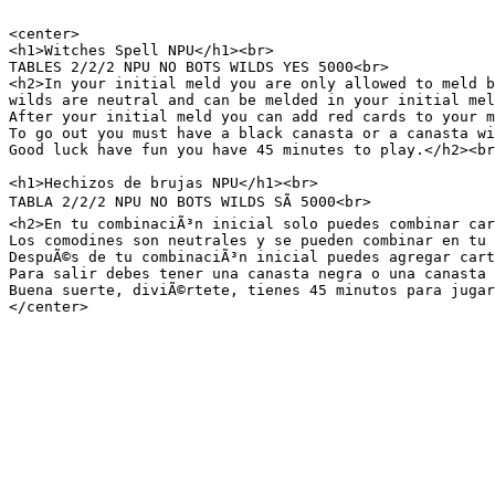
<center>

<h1>Witches Spell NPU</h1><br>

TABLES 2/2/2 NPU NO BOTS WILDS YES 5000<br>

<h2>In your initial meld you are only allowed to meld b
wilds are neutral and can be melded in your initial mel
After your initial meld you can add red cards to your m
To go out you must have a black canasta or a canasta wi
Good luck have fun you have 45 minutes to play.</h2><br
<h1>Hechizos de brujas NPU</h1><br>

TABLA 2/2/2 NPU NO BOTS WILDS SÃ 5000<br>

<h2>En tu combinaciÃ³n inicial solo puedes combinar car
Los comodines son neutrales y se pueden combinar en tu 
DespuÃ©s de tu combinaciÃ³n inicial puedes agregar cart
Para salir debes tener una canasta negra o una canasta 
Buena suerte, diviÃ©rtete, tienes 45 minutos para jugar
</center>