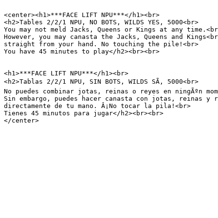
<center><h1>***FACE LIFT NPU***</h1><br>

<h2>Tables 2/2/1 NPU, NO BOTS, WILDS YES, 5000<br>

You may not meld Jacks, Queens or Kings at any time.<br
However, you may canasta the Jacks, Queens and Kings<br
straight from your hand. No touching the pile!<br>

You have 45 minutes to play</h2><br><br>

<h1>***FACE LIFT NPU***</h1><br>

<h2>Tablas 2/2/1 NPU, SIN BOTS, WILDS SÃ, 5000<br>

No puedes combinar jotas, reinas o reyes en ningÃºn mom
Sin embargo, puedes hacer canasta con jotas, reinas y r
directamente de tu mano. Â¡No tocar la pila!<br>

Tienes 45 minutos para jugar</h2><br><br>

</center>