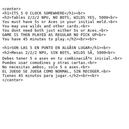
<center>

<h1>ITS 5 O CLOCK SOMEWHERE</h1><br>

<h2>Tables 2/2/2 NPU, NO BOTS, WILDS YES, 5000<br>

You must have 5s or Aces in your initial meld.<br>

You may use wilds and other cards.<br>

You dont need both just either 5s or Aces.<br>

GAME IS THEN PLAYED AS REGULAR NO PICK UP<br>

You have 45 minutes to play.</h2><br><br>

<h1>SON LAS 5 EN PUNTO EN ALGÃšN LUGAR</h1><br>

<h2>Mesas 2/2/2 NPU, SIN BOTS, WILDS SÃ, 5000<br>

Debes tener 5 o ases en tu combinaciÃ³n inicial.<br>

Puedes usar comodines y otras cartas.<br>

No necesitas ambos, solo 5 o ases.<br>

EL JUEGO SE JUEGA COMO NORMAL, SIN RECOGER.<br>

Tienes 45 minutos para jugar.</h2><br><br>

</center>