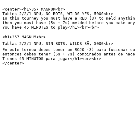
<center><h1>357 MAGNUM<br>

Tables 2/2/1 NPU, NO BOTS, WILDS YES, 5000<br>

In this tourney you must have a RED (3) to meld anythin
then you must have (5s + 7s) melded before you make any
You have 45 MINUTES to play</h1><br><br>

<h1>357 MÃGNUM<br>

Tablas 2/2/1 NPU, SIN BOTS, WILDS SÃ, 5000<br>

En este torneo debes tener un ROJO (3) para fusionar cu
entonces debes tener (5s + 7s) combinados antes de hace
Tienes 45 MINUTOS para jugar</h1><br><br>

</center>